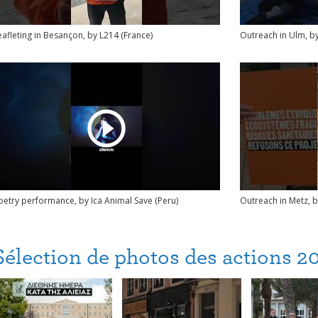
eafleting in Besançon, by L214 (France)
Outreach in Ulm, b
oetry performance, by Ica Animal Save (Peru)
Outreach in Metz, b
Sélection de photos des actions 2