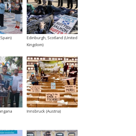
(Spain)
Edinburgh, Scotland (United
Kingdom)
angana
Innsbruck (Austria)