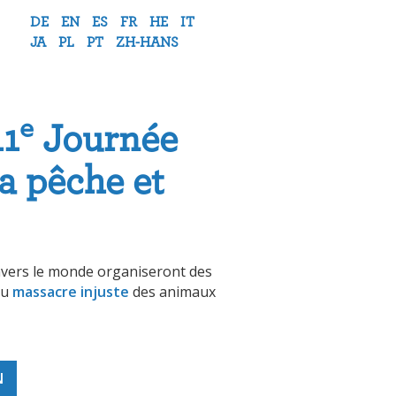
DE
EN
ES
FR
HE
IT
JA
PL
PT
ZH-HANS
e
11
Journée
la pêche et
avers le monde organiseront des
du
massacre injuste
des animaux
N