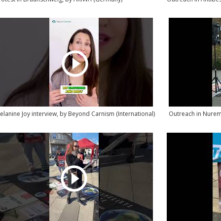
elanine Joy interview, by Beyond Carnism (International)
Outreach in Nure