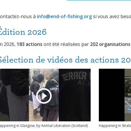
ontactez-nous à
info@end-of-fishing.org
si vous avez besoi
Édition 2026
n 2026,
183 actions
ont été réalisées par
202 organisations
Sélection de vidéos des actions 2
appening in Glasgow, by Animal Liberation (Scotland)
Happening in Stral