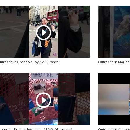
utreach in Grenoble, by AVF (France)
Outreach in Mar del
rotest in Braunschweig, by ARIWA (Germany)
Outreach in Antibes