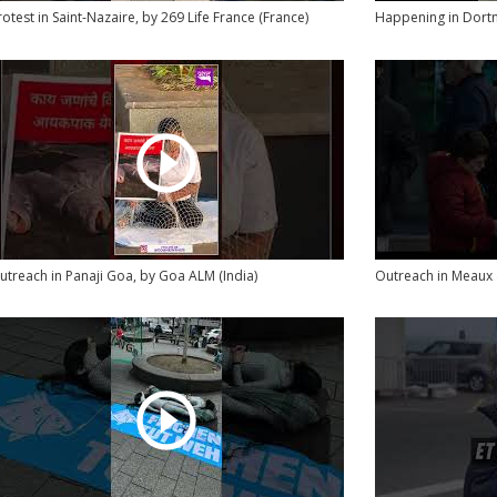
rotest in Saint-Nazaire, by 269 Life France (France)
Happening in Dort
utreach in Panaji Goa, by Goa ALM (India)
Outreach in Meaux &