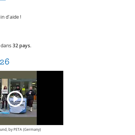
n d'aide !
dans
32
pays.
026
sund, by PETA (Germany)