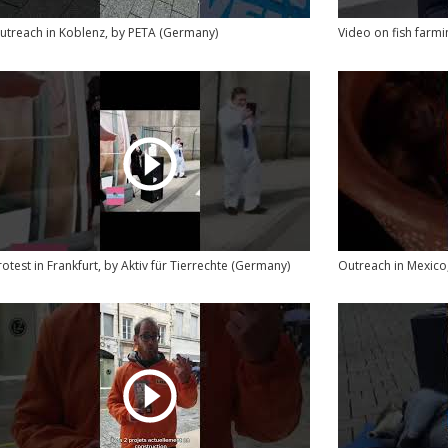
utreach in Koblenz, by PETA (Germany)
Video on fish farmi
rotest in Frankfurt, by Aktiv für Tierrechte (Germany)
Outreach in Mexico,