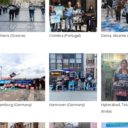
thens (Greece)
Coimbra (Portugal)
Denia, Alicante 
amburg (Germany)
Hannover (Germany)
Hyberabad, Tel
(India)