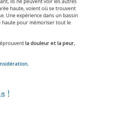
nt, ils ne peuvent voir les autres
marée haute, voient où se trouvent
sse. Une expérience dans un bassin
rée haute pour mémoriser tout le
s éprouvent
la douleur et la peur
,
nsidération.
s !