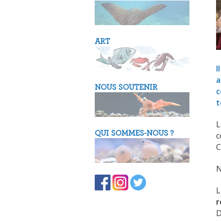
ART
I
a
NOUS SOUTENIR
c
t
L
QUI SOMMES-NOUS ?
c
C
N
L
r
D