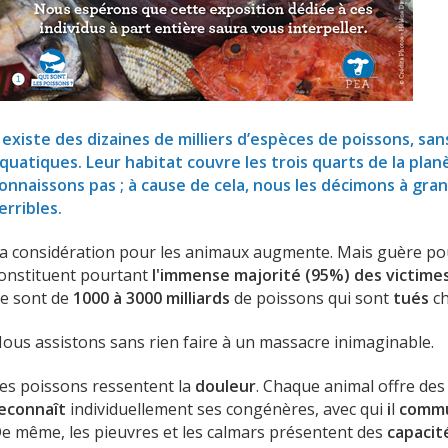
l existe des dizaines de milliers d’espèces de poissons, sa
quatiques. Leur habitat couvre les trois quarts de la plan
onnaissons pas ; à cause de cela, nous les décimons à gra
erribles.
a considération pour les animaux augmente. Mais guère pou
onstituent pourtant
l'immense majorité (95%) des victime
e sont de
1000 à 3000 milliards
de poissons qui sont
tués
ch
ous assistons sans rien faire à un massacre inimaginable.
es poissons ressentent la
douleur
. Chaque animal offre des 
econnaît
individuellement ses congénères, avec qui
i
l
comm
e même, les pieuvres et les calmars présentent des
capacit