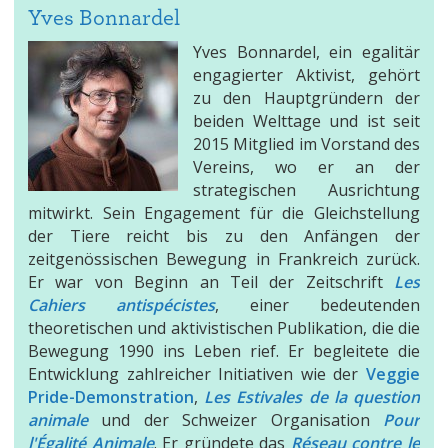
Yves Bonnardel
Yves Bonnardel, ein egalitär
engagierter Aktivist, gehört
zu den Hauptgründern der
beiden Welttage und ist seit
2015 Mitglied im Vorstand des
Vereins, wo er an der
strategischen Ausrichtung
mitwirkt. Sein Engagement für die Gleichstellung
der Tiere reicht bis zu den Anfängen der
zeitgenössischen Bewegung in Frankreich zurück.
Er war von Beginn an Teil der Zeitschrift
Les
Cahiers antispécistes
, einer bedeutenden
theoretischen und aktivistischen Publikation, die die
Bewegung 1990 ins Leben rief. Er begleitete die
Entwicklung zahlreicher Initiativen wie der
Veggie
Pride-Demonstration
,
Les Estivales de la question
animale
und der Schweizer Organisation
Pour
l'Égalité Animale
. Er gründete das
Réseau contre le